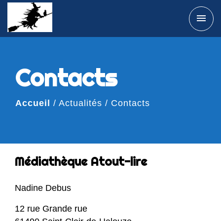
menu
Contacts
Accueil
/
Actualités
/
Contacts
Médiathèque Atout-lire
Nadine Debus
12 rue Grande rue